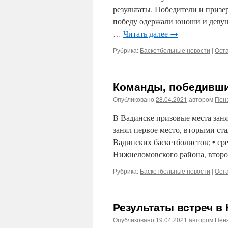
результаты. Победители и приз
победу одержали юноши и девуш
…
Читать далее
→
Рубрика:
Баскетбольные новости
|
Ост
Команды, победивши
Опубликовано
28.04.2021
автором
Пенз
В Вадинске призовые места зан
занял первое место, вторыми ста
Вадинских баскетболистов; • ср
Нижнеломовского района, втор
Рубрика:
Баскетбольные новости
|
Ост
Результаты встреч в
Опубликовано
19.04.2021
автором
Пенз