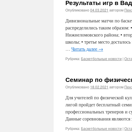
Результаты игр в Ва
Опубликовано
04.03.2021
автором
Пенз
Дивизиональные матчи по баске
распределились таким образом: 
Нижнеломовского района; • вто
школы; • третье место достало
…
Читать далее
→
Рубрика:
Баскетбольные новости
|
Ост
Семинар по физическ
Опубликовано
18.02.2021
автором
Пенз
Для учителей по физической кул
лигой пройдет бесплатный семи
профессиональных тренеров и су
Данные соревнования являютс
Рубрика:
Баскетбольные новости
|
Ост