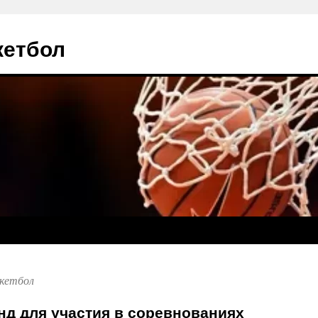
кетбол
скетбол
д для участия в соревнованиях