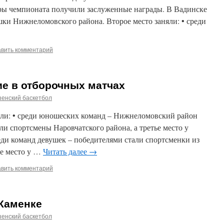
еры чемпионата получили заслуженные награды. В Вадинске
ки Нижнеломовского района. Второе место заняли: • среди
авить комментарий
е в отборочных матчах
енский баскетбол
яли: • среди юношеских команд – Нижнеломовский район
ли спортсмены Наровчатского района, а третье место у
еди команд девушек – победителями стали спортсменки из
ое место у …
Читать далее
→
авить комментарий
 Каменке
енский баскетбол