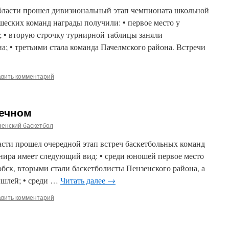
бласти прошел дивизиональный этап чемпионата школьной
еских команд награды получили: • первое место у
; • вторую строчку турнирной таблицы заняли
а; • третьими стала команда Пачелмского района. Встречи
авить комментарий
сечном
енский баскетбол
асти прошел очередной этап встреч баскетбольных команд
нира имеет следующий вид: • среди юношей первое место
бск, вторыми стали баскетболисты Пензенского района, а
ышлей; • среди …
Читать далее
→
авить комментарий