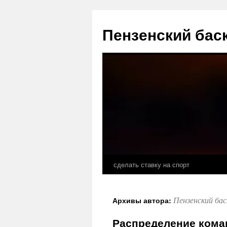
Перейти
к
Пензенский бас
содержимому
сделать ставку на спорт
Пензенский ба
Архивы автора:
Распределение коман