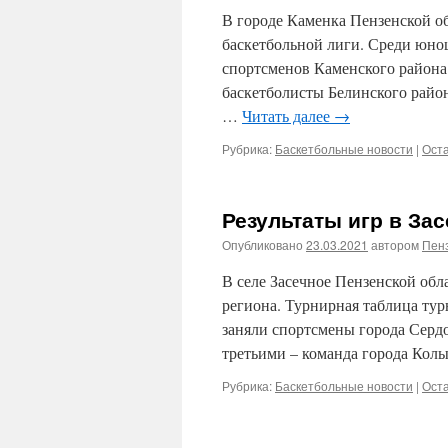
В городе Каменка Пензенской о
баскетбольной лиги. Среди юнош
спортсменов Каменского района
баскетболисты Белинского район
…
Читать далее
→
Рубрика:
Баскетбольные новости
|
Ост
Результаты игр в За
Опубликовано
23.03.2021
автором
Пенз
В селе Засечное Пензенской обл
региона. Турнирная таблица тур
заняли спортсмены города Сердо
третьими – команда города Кол
Рубрика:
Баскетбольные новости
|
Ост